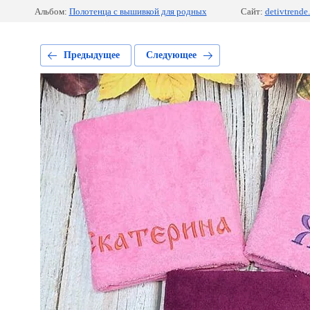
Альбом:
Полотенца с вышивкой для родных
Сайт:
detivtrende.
Предыдущее
Следующее